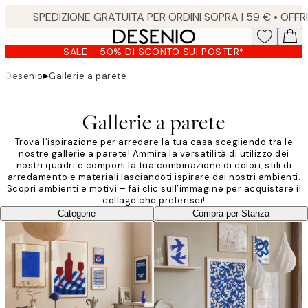
Skip
to
main
SALE - 50% DI SCONTO SUI POSTER*
content.
▸
Desenio
Gallerie a parete
Gallerie a parete
Trova l’ispirazione per arredare la tua casa scegliendo tra le
nostre gallerie a parete! Ammira la versatilità di utilizzo dei
nostri quadri e componi la tua combinazione di colori, stili di
arredamento e materiali lasciandoti ispirare dai nostri ambienti.
Scopri ambienti e motivi – fai clic sull’immagine per acquistare il
collage che preferisci!
Categorie
Compra per Stanza