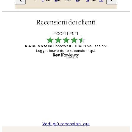
Recensioni dei clienti
ECCELLENTI
4.4 su 5 stelle
Basato su 108488 valutazioni.
Leggi alcune delle recensioni qui.
Acquirente verificato
recensioni
dei
PERFECT!!
clienti
26 mag
Alessandra G
Vedi più recensioni qui