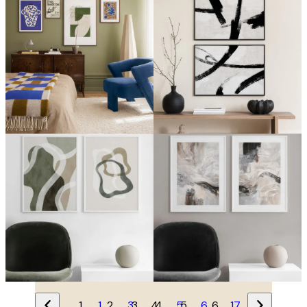
1
…
3
4
5
6
…
17