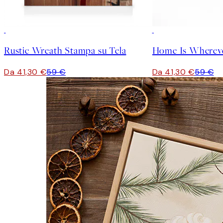
30%*
30%*
Rustic Wreath Stampa su Tela
Da 41,30 €
59 €
Da 41,30 €
59 €