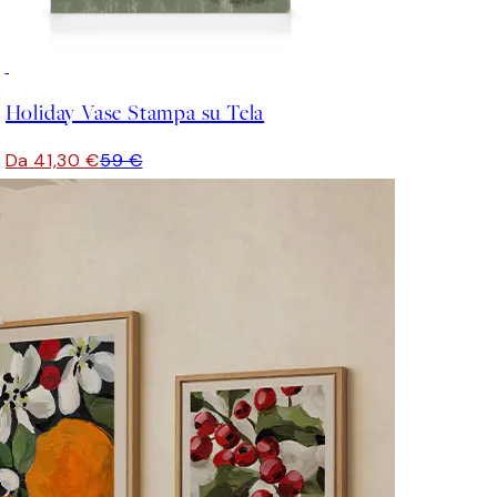
30%*
Holiday Vase Stampa su Tela
Da 41,30 €
59 €