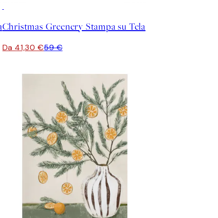
30%*
a
Christmas Greenery Stampa su Tela
Da 41,30 €
59 €