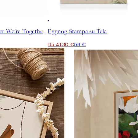
30%*
Home Is Wherever We're Together Stampa su Tela
Eggnog Stampa su Tela
Da 41,30 €
59 €