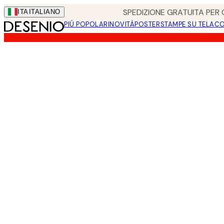
Skip
SPEDIZIONE GRATUITA PER O
ITA
ITALIANO
to
PIÚ POPOLARI
NOVITÀ
POSTER
STAMPE SU TELA
CO
main
content.