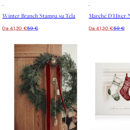
30%*
30%*
Winter Branch Stampa su Tela
Marché D'Hiver 
Da 41,30 €
59 €
Da 41,30 €
59 €