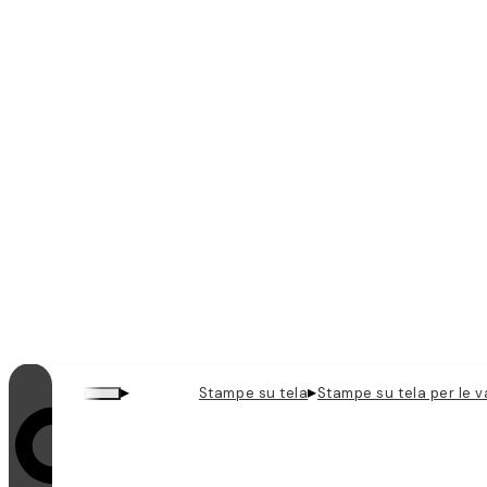
▸
▸
Stampe su tela
Stampe su tela per le 
Il looping è attivo