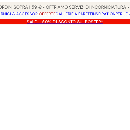
RDINI SOPRA I 59 € • OFFRIAMO SERVIZI DI INCORNICIATURA 
RNICI & ACCESSORI
OFFERTE
GALLERIE A PARETE
INSPIRATION
PER LE
SALE - 50% DI SCONTO SUI POSTER*