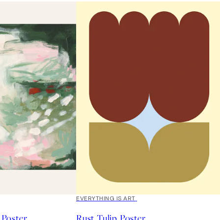
EVERYTHING IS ART
Poster
Rust Tulip Poster