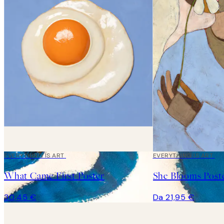
EVERYTHING IS ART
EVERYTHING IS ART
What Came First Poster
She Blooms Post
30,45 €
Da 21,95 €