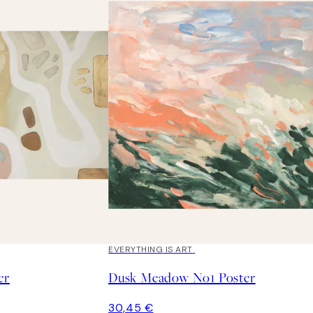
EVERYTHING IS ART
er
Dusk Meadow No1 Poster
30,45 €