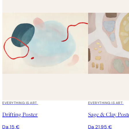
EVERYTHING IS ART
EVERYTHING IS ART
Drifting Poster
Sage & Clay Post
Da 15 €
Da 21,95 €