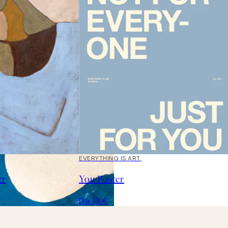
EVERYTHING IS ART
er
You Poster
Da 13 €