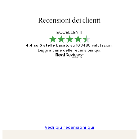
Recensioni dei clienti
ECCELLENTI
4.4 su 5 stelle
Basato su 108488 valutazioni.
Leggi alcune delle recensioni qui.
Acquirente verificato
recensioni
dei
PERFECT!!
clienti
26 mag
Alessandra G
Vedi più recensioni qui