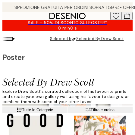
Skip
to
main
SALE - 50% DI SCONTO SUI POSTER*
content.
0 min
0 s
Valido
fino
▸
▸
Selected by
Selected By Drew Scott
a:
2026-
08-
Poster
09
Selected By Drew Scott
Explore Drew Scott's curated collection of his favourite prints
and create your own gallery wall using his favourite designs, or
combine them with some of your other faves!
Leggi di più
Tutte le Categorie
Filtra e ordina