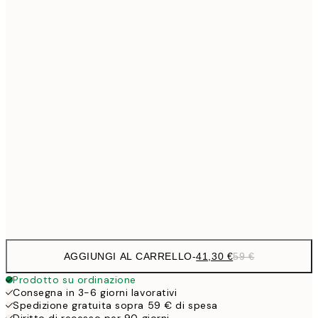
Senza cornice
AGGIUNGI AL CARRELLO
-
41,30 €
59 €
Prodotto su ordinazione
Consegna in 3-6 giorni lavorativi
Spedizione gratuita sopra 59 € di spesa
Diritto di recesso per 90 giorni