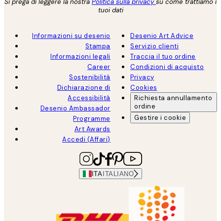
Si prega di leggere la nostra
Politica sulla privacy
su come trattiamo i
tuoi dati
Informazioni su desenio
Desenio Art Advice
Stampa
Servizio clienti
Informazioni legali
Traccia il tuo ordine
Career
Condizioni di acquisto
Sostenibilità
Privacy
Dichiarazione di
Cookies
Accessibilità
Richiesta annullamento
ordine
Desenio Ambassador
Gestire i cookie
Programme
Art Awards
Accedi (Affari)
ITA
ITALIANO