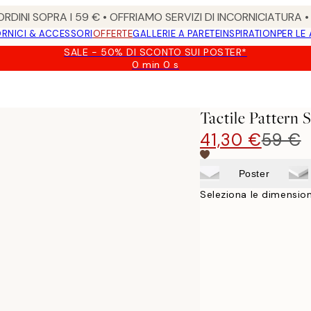
RDINI SOPRA I 59 € • OFFRIAMO SERVIZI DI INCORNICIATURA 
RNICI & ACCESSORI
OFFERTE
GALLERIE A PARETE
INSPIRATION
PER LE
SALE - 50% DI SCONTO SUI POSTER*
0 min
0 s
Valido
fino
a:
2026-
Tactile Pattern 
08-
09
41,30 €
59 €
Poster
Seleziona le dimension