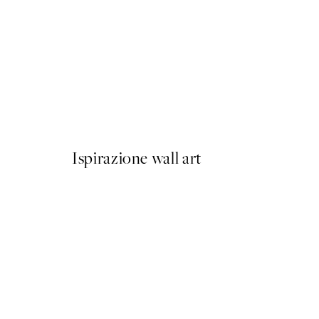
50%*
Olive Branches in Vase Post
Da 6,50 €
13 €
Ispirazione wall art