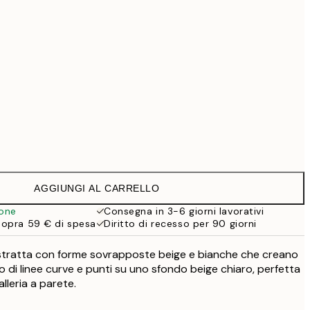
69,30 €
99 €
Senza cornice
AGGIUNGI AL CARRELLO
ione
Consegna in 3-6 giorni lavorativi
sopra 59 € di spesa
Diritto di recesso per 90 giorni
stratta con forme sovrapposte beige e bianche che creano
 di linee curve e punti su uno sfondo beige chiaro, perfetta
lleria a parete.