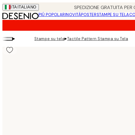
Skip
SPEDIZIONE GRATUITA PER O
ITA
ITALIANO
to
PIÚ POPOLARI
NOVITÀ
POSTER
STAMPE SU TELA
CO
main
content.
▸
▸
Stampe su tela
Tactile Pattern Stampa su Tela