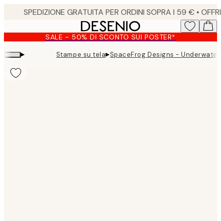
Skip
to
main
SALE - 50% DI SCONTO SUI POSTER*
content.
▸
▸
Stampe su tela
SpaceFrog Designs - Underwater
Product
images