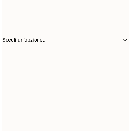
Scegli un'opzione...
41,3
30x40 cm