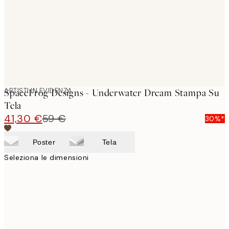
ARTISTI IN EVIDENZA
SpaceFrog Designs - Underwater Dream Stampa Su
Tela
41,30 €
59 €
30%*
Poster
Tela
Seleziona le dimensioni