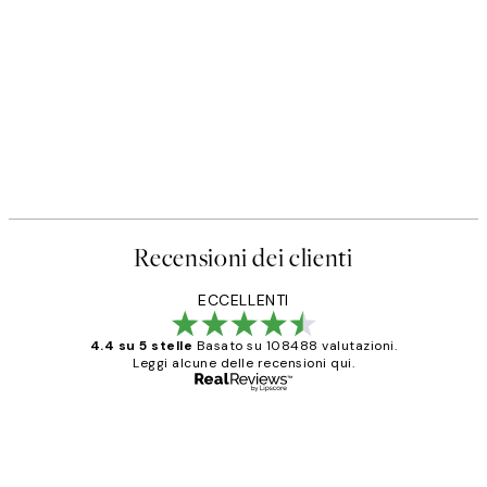
50%*
SS25
ter
Happy Place Poster
Da 3,98 €
7,95 €
Recensioni dei clienti
ECCELLENTI
4.4 su 5 stelle
Basato su 108488 valutazioni.
Leggi alcune delle recensioni qui.
Acquirente verificato
recensioni
dei
PERFECT!!