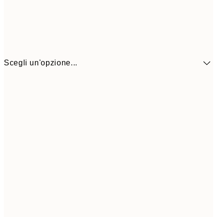
Scegli un'opzione...
41,3
30x40 cm