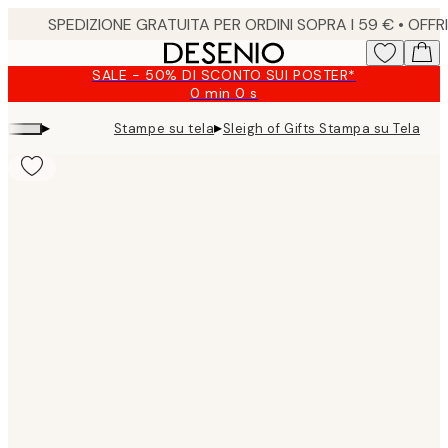
Skip
to
main
SALE - 50% DI SCONTO SUI POSTER*
content.
0 min
0 s
Valido
fino
▸
▸
Stampe su tela
Sleigh of Gifts Stampa su Tela
a:
2026-
08-
09
Product