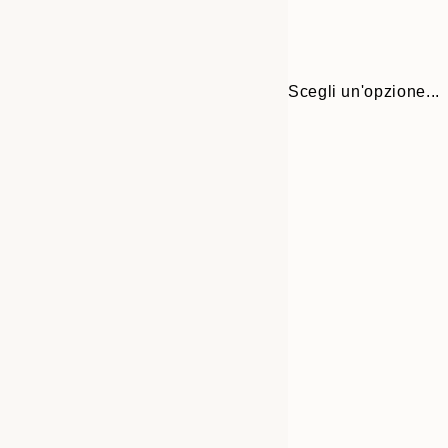
Scegli un'opzione...
30x40 cm
50x70 cm