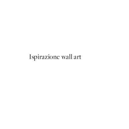
50%*
Berlin Shapes No2 Poster
Da 6,50 €
13 €
Ispirazione wall art