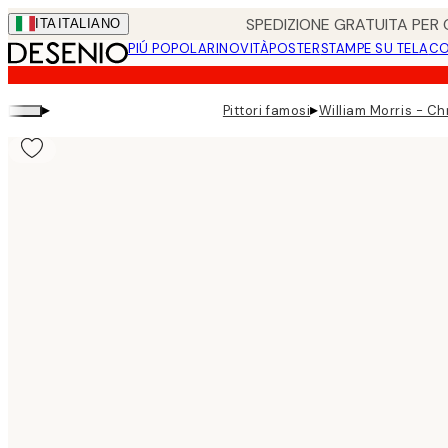
Skip
SPEDIZIONE GRATUITA PER O
ITA
ITALIANO
to
PIÚ POPOLARI
NOVITÀ
POSTER
STAMPE SU TELA
CO
main
content.
▸
▸
Pittori famosi
William Morris - 