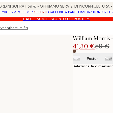
RDINI SOPRA I 59 € • OFFRIAMO SERVIZI DI INCORNICIATURA 
RNICI & ACCESSORI
OFFERTE
GALLERIE A PARETE
INSPIRATION
PER LE
SALE - 50% DI SCONTO SUI POSTER*
Chrysanthemum Stampa su Tela
William Morris
41,30 €
59 €
Poster
Seleziona le dimension