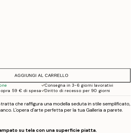
99 €
Senza cornice
AGGIUNGI AL CARRELLO
ione
Consegna in 3-6 giorni lavorativi
sopra 59 € di spesa
Diritto di recesso per 90 giorni
ratta che raffigura una modella seduta in stile semplificato,
anco. L'opera d'arte perfetta per la tua Galleria a parete.
mpato su tela con una superficie piatta.