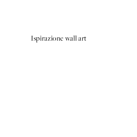
Berlin Shapes No2 Poster
Da 6,50 €
13 €
Ispirazione wall art