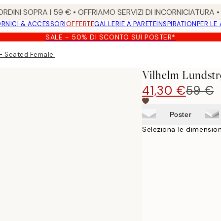
RDINI SOPRA I 59 € • OFFRIAMO SERVIZI DI INCORNICIATURA 
RNICI & ACCESSORI
OFFERTE
GALLERIE A PARETE
INSPIRATION
PER LE
SALE - 50% DI SCONTO SUI POSTER*
- Seated Female Model Stampa su Tela
Vilhelm Lundstr
41,30 €
59 €
Poster
Seleziona le dimension