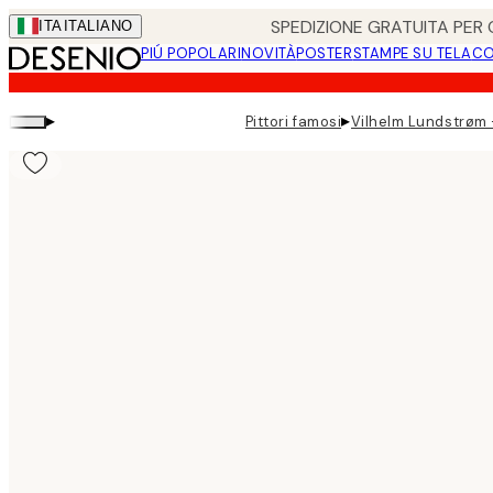
Skip
SPEDIZIONE GRATUITA PER O
ITA
ITALIANO
to
PIÚ POPOLARI
NOVITÀ
POSTER
STAMPE SU TELA
CO
main
content.
▸
▸
Pittori famosi
Vilhelm Lundstrøm 