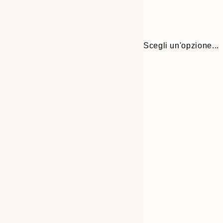
Scegli un'opzione...
30x40 cm
50x70 cm