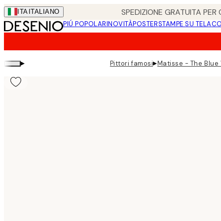
Skip
SPEDIZIONE GRATUITA PER O
ITA
ITALIANO
to
PIÚ POPOLARI
NOVITÀ
POSTER
STAMPE SU TELA
CO
main
content.
▸
▸
Pittori famosi
Matisse - The Blue