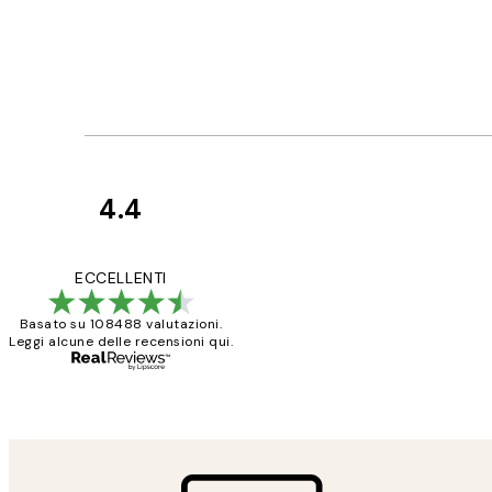
4.4
recensioni
dei
PERFECT!!
ECCELLENTI
clienti
Basato su 108488 valutazioni.
Leggi alcune delle recensioni qui.
26 mag
Alessandra G