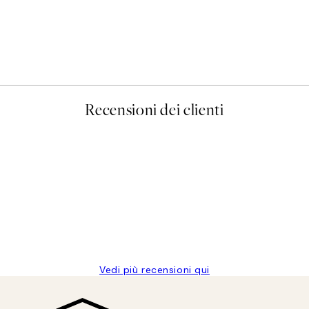
50%*
Olive Branches in Vase Post
Da 6,50 €
13 €
Recensioni dei clienti
Vedi più recensioni qui