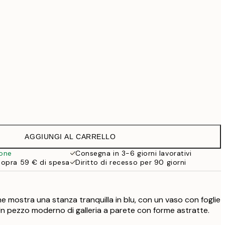
99 €
169 €
519 €
Senza cornice
AGGIUNGI AL CARRELLO
ione
Consegna in 3-6 giorni lavorativi
sopra 59 € di spesa
Diritto di recesso per 90 giorni
e mostra una stanza tranquilla in blu, con un vaso con foglie
 Un pezzo moderno di galleria a parete con forme astratte.