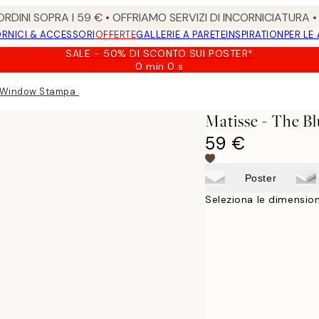
RDINI SOPRA I 59 € • OFFRIAMO SERVIZI DI INCORNICIATURA 
RNICI & ACCESSORI
OFFERTE
GALLERIE A PARETE
INSPIRATION
PER LE
SALE - 50% DI SCONTO SUI POSTER*
0 min
0 s
Valido
fino
 Window Stampa su Tela
a:
2026-
Matisse - The B
08-
09
59 €
Poster
Seleziona le dimension