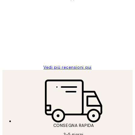
Acquirente verificato
recensioni
dei
PERFECT!!
clienti
26 mag
Alessandra G
Vedi più recensioni qui
CONSEGNA RAPIDA
3-5 giorni