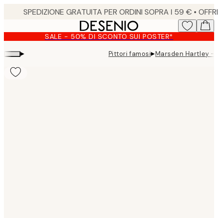
Skip
to
main
SALE - 50% DI SCONTO SUI POSTER*
content.
▸
▸
Pittori famosi
Marsden Hartley - 
Product
images