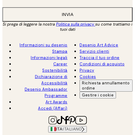
INVIA
Si prega di leggere la nostra
Politica sulla privacy
su come trattiamo i
tuoi dati
Informazioni su desenio
Desenio Art Advice
Stampa
Servizio clienti
Informazioni legali
Traccia il tuo ordine
Career
Condizioni di acquisto
Sostenibilità
Privacy
Dichiarazione di
Cookies
Accessibilità
Richiesta annullamento
ordine
Desenio Ambassador
Gestire i cookie
Programme
Art Awards
Accedi (Affari)
ITA
ITALIANO