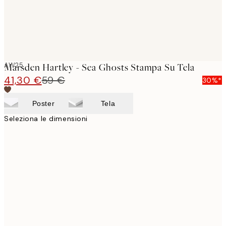
AW25
Marsden Hartley - Sea Ghosts Stampa Su Tela
41,30 €
59 €
30%*
Poster
Tela
Seleziona le dimensioni