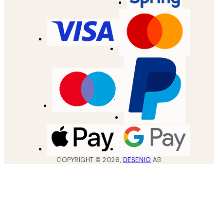
COPYRIGHT ©
2026
,
DESENIO
AB