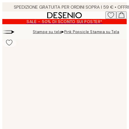
Skip
to
main
SALE - 50% DI SCONTO SUI POSTER*
content.
▸
▸
Stampe su tela
Pink Popsicle Stampa su Tela
Product
images