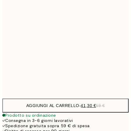
Senza cornice
AGGIUNGI AL CARRELLO
-
41,30 €
59 €
Prodotto su ordinazione
Consegna in 3-6 giorni lavorativi
Spedizione gratuita sopra 59 € di spesa
Diritto di recesso per 90 giorni