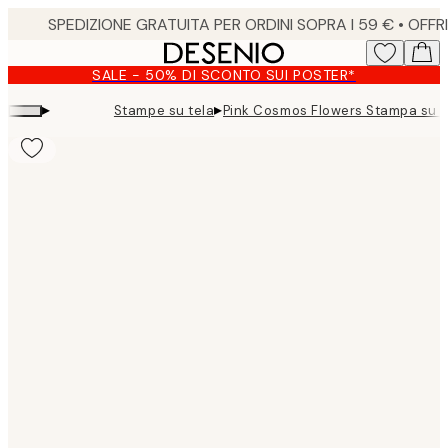
Skip
to
main
SALE - 50% DI SCONTO SUI POSTER*
content.
▸
▸
Stampe su tela
Pink Cosmos Flowers Stampa su T
Product
images