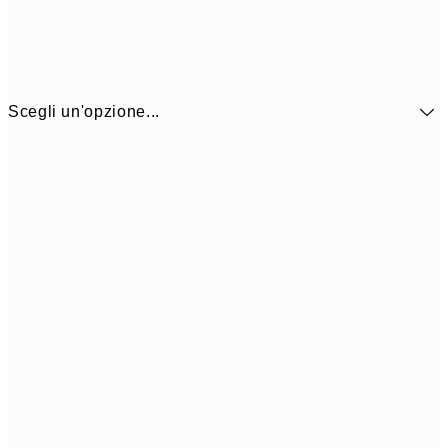
Scegli un'opzione...
41,3
30x40 cm