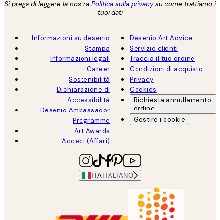
Si prega di leggere la nostra
Politica sulla privacy
su come trattiamo i
tuoi dati
Informazioni su desenio
Desenio Art Advice
Stampa
Servizio clienti
Informazioni legali
Traccia il tuo ordine
Career
Condizioni di acquisto
Sostenibilità
Privacy
Dichiarazione di
Cookies
Accessibilità
Richiesta annullamento
ordine
Desenio Ambassador
Gestire i cookie
Programme
Art Awards
Accedi (Affari)
ITA
ITALIANO