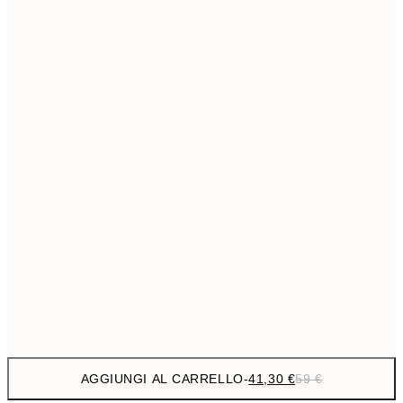
69,3
50x70 cm
Senza cornice
AGGIUNGI AL CARRELLO
-
41,30 €
59 €