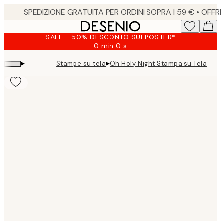
Skip
to
main
SALE - 50% DI SCONTO SUI POSTER*
content.
0 min
0 s
Valido
fino
▸
▸
Stampe su tela
Oh Holy Night Stampa su Tela
a:
2026-
08-
09
Product