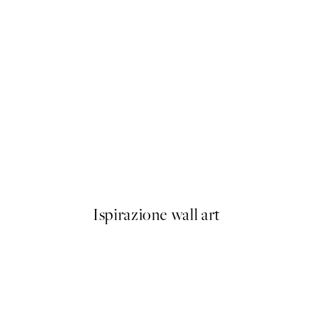
50%*
Olive Branches in Vase Poster
Da 6,50 €
13 €
Ispirazione wall art