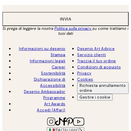
INVIA
Si prega di leggere la nostra
Politica sulla privacy
su come trattiamo i
tuoi dati
Informazioni su desenio
Desenio Art Advice
Stampa
Servizio clienti
Informazioni legali
Traccia il tuo ordine
Career
Condizioni di acquisto
Sostenibilità
Privacy
Dichiarazione di
Cookies
Accessibilità
Richiesta annullamento
ordine
Desenio Ambassador
Gestire i cookie
Programme
Art Awards
Accedi (Affari)
ITA
ITALIANO