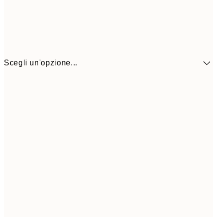
Scegli un'opzione...
41,3
30x40 cm