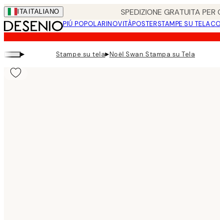
Skip
SPEDIZIONE GRATUITA PER O
ITA
ITALIANO
to
PIÚ POPOLARI
NOVITÀ
POSTER
STAMPE SU TELA
CO
main
content.
▸
▸
Stampe su tela
Noël Swan Stampa su Tela