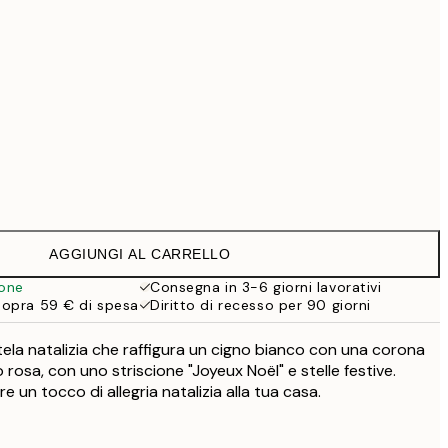
99 €
Senza cornice
AGGIUNGI AL CARRELLO
ione
Consegna in 3-6 giorni lavorativi
sopra 59 € di spesa
Diritto di recesso per 90 giorni
ela natalizia che raffigura un cigno bianco con una corona
 rosa, con uno striscione "Joyeux Noël" e stelle festive.
e un tocco di allegria natalizia alla tua casa.