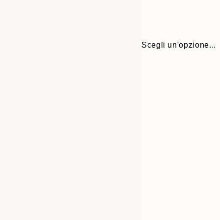
Scegli un'opzione...
30x40 cm
50x70 cm