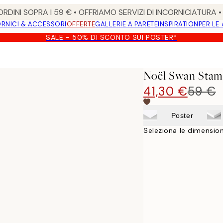
RDINI SOPRA I 59 € • OFFRIAMO SERVIZI DI INCORNICIATURA 
RNICI & ACCESSORI
OFFERTE
GALLERIE A PARETE
INSPIRATION
PER LE
SALE - 50% DI SCONTO SUI POSTER*
Noël Swan Stam
41,30 €
59 €
Poster
Seleziona le dimension