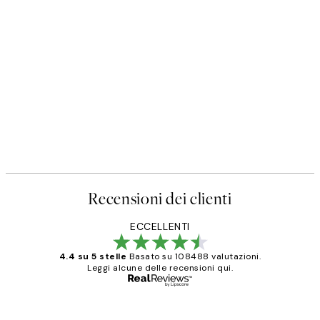
50%*
Poster
Prada Poster
Da 3,98 €
7,95 €
Recensioni dei clienti
ECCELLENTI
4.4 su 5 stelle
Basato su 108488 valutazioni.
Leggi alcune delle recensioni qui.
Acquirente verificato
recensioni