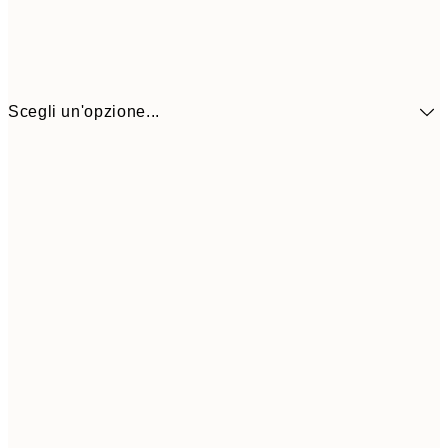
Scegli un'opzione...
41,3
30x40 cm