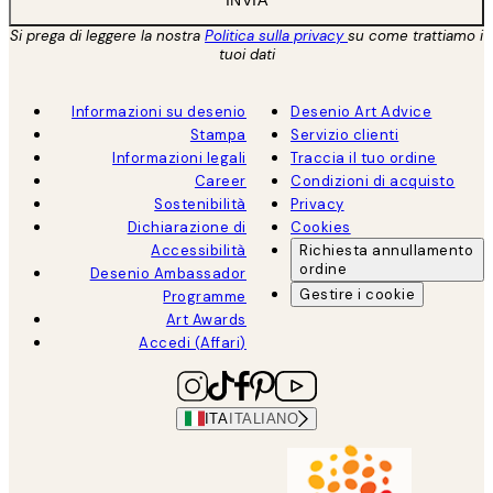
Si prega di leggere la nostra
Politica sulla privacy
su come trattiamo i
tuoi dati
Informazioni su desenio
Desenio Art Advice
Stampa
Servizio clienti
Informazioni legali
Traccia il tuo ordine
Career
Condizioni di acquisto
Sostenibilità
Privacy
Dichiarazione di
Cookies
Accessibilità
Richiesta annullamento
ordine
Desenio Ambassador
Gestire i cookie
Programme
Art Awards
Accedi (Affari)
ITA
ITALIANO