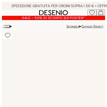
Skip
to
main
SALE - 50% DI SCONTO SUI POSTER*
content.
▸
▸
Spiagge
Sunset Beach D
Product
images