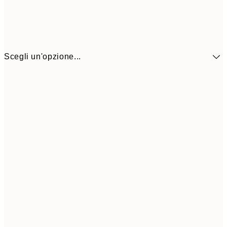
Scegli un'opzione...
41,3
30x40 cm