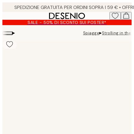
Skip
to
main
SALE - 50% DI SCONTO SUI POSTER*
content.
▸
▸
Spiagge
Strolling in the
Product
images