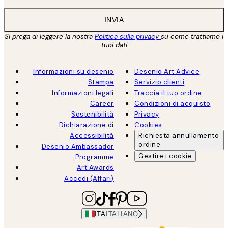
INVIA
Si prega di leggere la nostra
Politica sulla privacy
su come trattiamo i
tuoi dati
Informazioni su desenio
Desenio Art Advice
Stampa
Servizio clienti
Informazioni legali
Traccia il tuo ordine
Career
Condizioni di acquisto
Sostenibilità
Privacy
Dichiarazione di
Cookies
Accessibilità
Richiesta annullamento
ordine
Desenio Ambassador
Gestire i cookie
Programme
Art Awards
Accedi (Affari)
ITA
ITALIANO