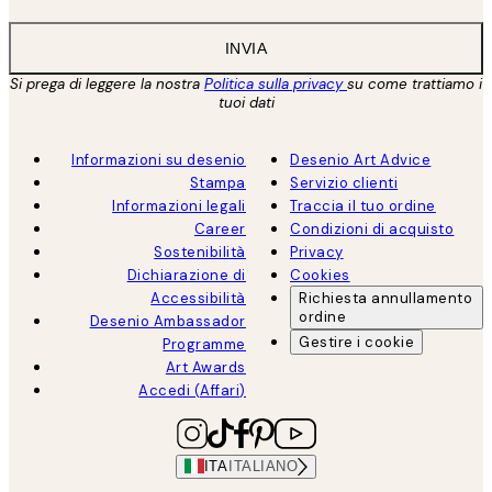
INVIA
Si prega di leggere la nostra
Politica sulla privacy
su come trattiamo i
tuoi dati
Informazioni su desenio
Desenio Art Advice
Stampa
Servizio clienti
Informazioni legali
Traccia il tuo ordine
Career
Condizioni di acquisto
Sostenibilità
Privacy
Dichiarazione di
Cookies
Accessibilità
Richiesta annullamento
ordine
Desenio Ambassador
Gestire i cookie
Programme
Art Awards
Accedi (Affari)
ITA
ITALIANO