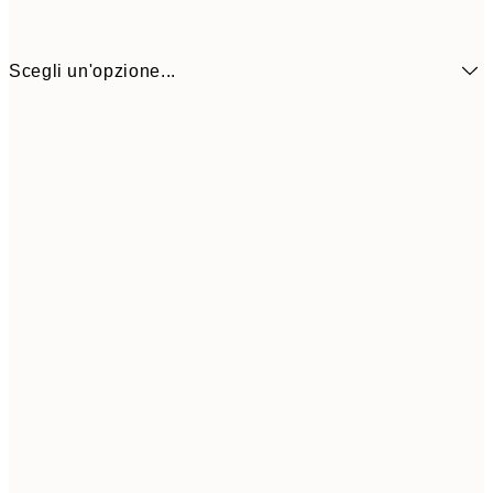
Scegli un'opzione...
30x40 cm
5
50x70 cm
9