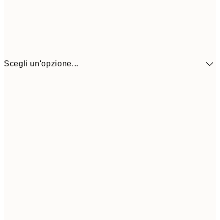
Scegli un'opzione...
41,3
30x40 cm