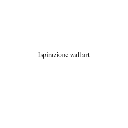
-40%
Abstract Landscape Pacchetto
Da 23,94 €
39,90 €
Ispirazione wall art