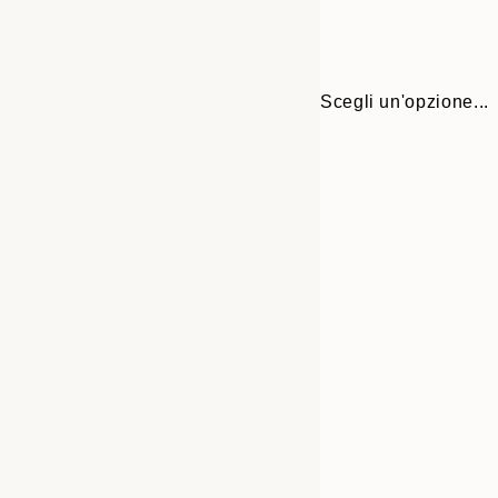
Scegli un'opzione...
30x40 cm
50x70 cm