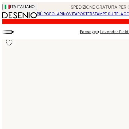
Skip
SPEDIZIONE GRATUITA PER O
ITA
ITALIANO
to
PIÚ POPOLARI
NOVITÀ
POSTER
STAMPE SU TELA
CO
main
content.
▸
▸
Paesaggi
Lavender Field