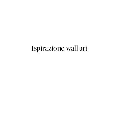
50%*
Olive Branches in Vase Post
Da 6,50 €
13 €
Ispirazione wall art