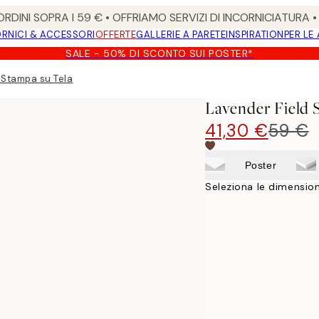
RDINI SOPRA I 59 € • OFFRIAMO SERVIZI DI INCORNICIATURA 
RNICI & ACCESSORI
OFFERTE
GALLERIE A PARETE
INSPIRATION
PER LE
SALE - 50% DI SCONTO SUI POSTER*
 Stampa su Tela
Lavender Field 
41,30 €
59 €
Poster
Seleziona le dimension