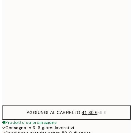
Senza cornice
AGGIUNGI AL CARRELLO
-
41,30 €
59 €
Prodotto su ordinazione
Consegna in 3-6 giorni lavorativi
Spedizione gratuita sopra 59 € di spesa