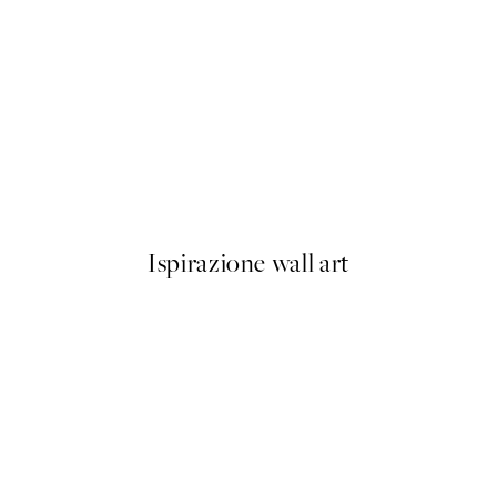
-40%
Abstract Landscape Pacchetto
Da 23,94 €
39,90 €
Ispirazione wall art