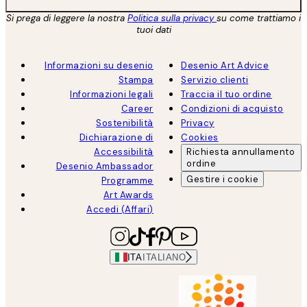
Si prega di leggere la nostra
Politica sulla privacy
su come trattiamo i
tuoi dati
Informazioni su desenio
Desenio Art Advice
Stampa
Servizio clienti
Informazioni legali
Traccia il tuo ordine
Career
Condizioni di acquisto
Sostenibilità
Privacy
Dichiarazione di
Cookies
Accessibilità
Richiesta annullamento
ordine
Desenio Ambassador
Gestire i cookie
Programme
Art Awards
Accedi (Affari)
ITA
ITALIANO