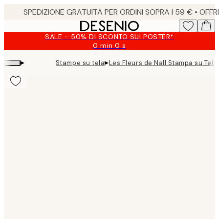
Skip
to
main
SALE - 50% DI SCONTO SUI POSTER*
content.
0 min
0 s
Valido
fino
▸
▸
Stampe su tela
Les Fleurs de Nall Stampa su Tela
a:
2026-
08-
09
Product