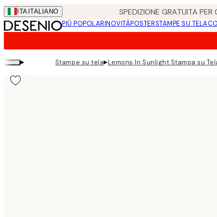
Skip
SPEDIZIONE GRATUITA PER O
ITA
ITALIANO
to
PIÚ POPOLARI
NOVITÀ
POSTER
STAMPE SU TELA
CO
main
content.
▸
▸
Stampe su tela
Lemons In Sunlight Stampa su Tel