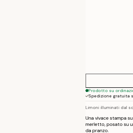
50x70 cm
70x100 cm
100x140 cm
Prodotto su ordinaz
Spedizione gratuita 
Limoni illuminati dal s
Una vivace stampa su t
merletto, posato su un
da pranzo.