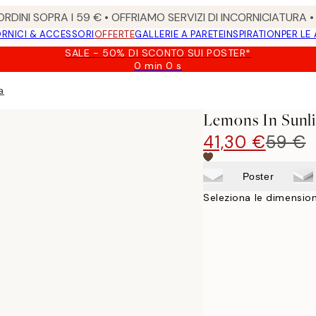
RDINI SOPRA I 59 € • OFFRIAMO SERVIZI DI INCORNICIATURA 
RNICI & ACCESSORI
OFFERTE
GALLERIE A PARETE
INSPIRATION
PER LE
SALE - 50% DI SCONTO SUI POSTER*
0 min
0 s
Valido
fino
a
a:
2026-
Lemons In Sunli
08-
09
41,30 €
59 €
Poster
Seleziona le dimension