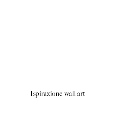
50%*
Eucalyptus Shades No2 Pos
Da 6,50 €
13 €
Ispirazione wall art