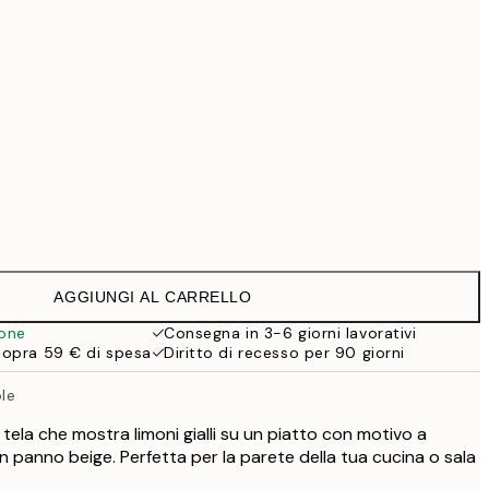
69,30 €
99 €
118,30 €
169 €
363,30 €
519 €
Senza cornice
AGGIUNGI AL CARRELLO
ione
Consegna in 3-6 giorni lavorativi
sopra 59 € di spesa
Diritto di recesso per 90 giorni
ole
ela che mostra limoni gialli su un piatto con motivo a
 panno beige. Perfetta per la parete della tua cucina o sala