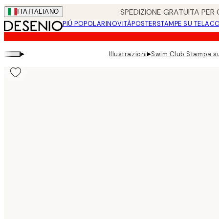
Skip
SPEDIZIONE GRATUITA PER O
ITA
ITALIANO
to
PIÚ POPOLARI
NOVITÀ
POSTER
STAMPE SU TELA
CO
main
content.
▸
▸
Illustrazioni
Swim Club Stampa su