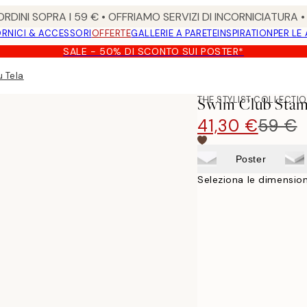
RDINI SOPRA I 59 € • OFFRIAMO SERVIZI DI INCORNICIATURA 
RNICI & ACCESSORI
OFFERTE
GALLERIE A PARETE
INSPIRATION
PER LE
SALE - 50% DI SCONTO SUI POSTER*
 Tela
THE STYLIST COLLECTI
Swim Club Stam
41,30 €
59 €
Poster
Seleziona le dimension