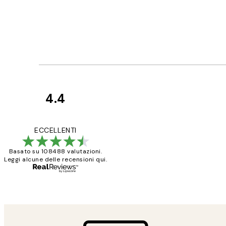
4.4
recensioni
dei
PERFECT!!
ECCELLENTI
clienti
Basato su 108488 valutazioni.
Leggi alcune delle recensioni qui.
26 mag
Alessandra G