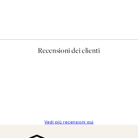
50%*
Prada Poster
Da 3,98 €
7,95 €
Recensioni dei clienti
Vedi più recensioni qui