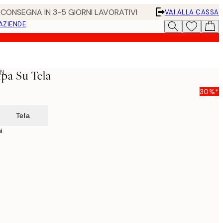
• CONSEGNA IN 3-5 GIORNI LAVORATIVI
VAI ALLA CASSA
 AZIENDE
ON
pa Su Tela
30%*
Tela
i