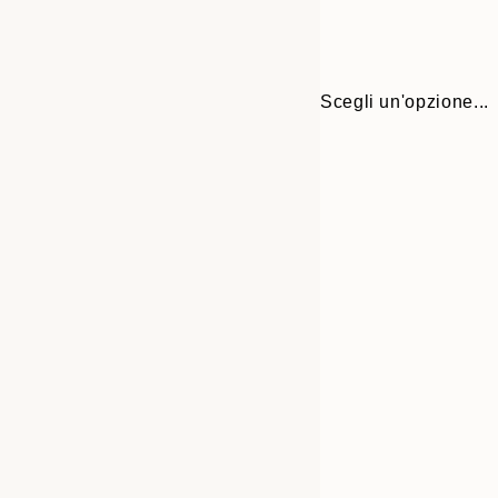
Scegli un'opzione...
30x40 cm
50x70 cm