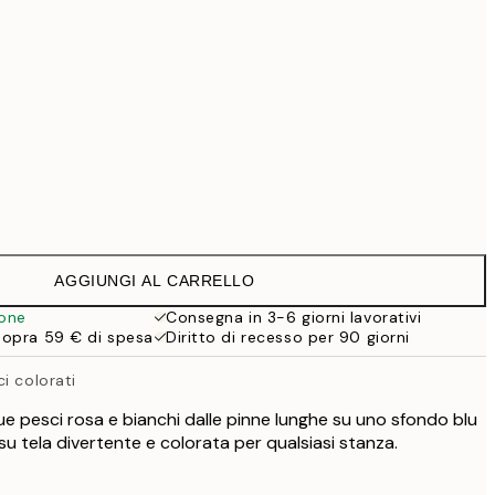
99 €
118,30 €
169 €
363,30 €
519 €
Senza cornice
AGGIUNGI AL CARRELLO
ione
Consegna in 3-6 giorni lavorativi
sopra 59 € di spesa
Diritto di recesso per 90 giorni
i colorati
e pesci rosa e bianchi dalle pinne lunghe su uno sfondo blu
su tela divertente e colorata per qualsiasi stanza.