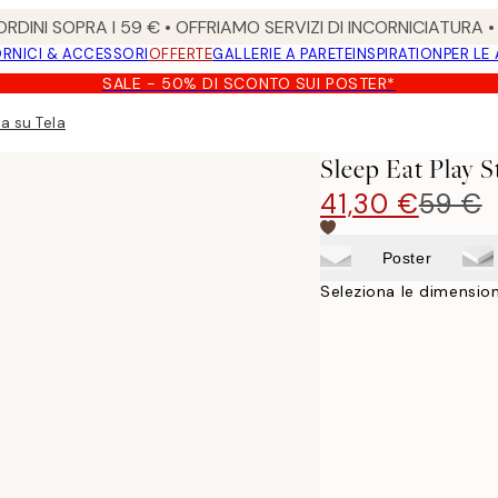
RDINI SOPRA I 59 € • OFFRIAMO SERVIZI DI INCORNICIATURA 
RNICI & ACCESSORI
OFFERTE
GALLERIE A PARETE
INSPIRATION
PER LE
SALE - 50% DI SCONTO SUI POSTER*
a su Tela
Sleep Eat Play 
41,30 €
59 €
Poster
Seleziona le dimension