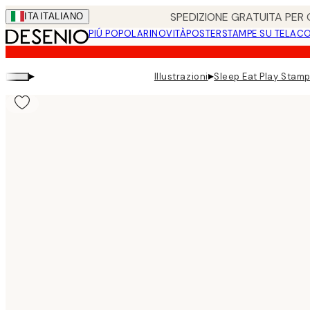
Skip
SPEDIZIONE GRATUITA PER O
ITA
ITALIANO
to
PIÚ POPOLARI
NOVITÀ
POSTER
STAMPE SU TELA
CO
main
content.
▸
▸
Illustrazioni
Sleep Eat Play Stamp