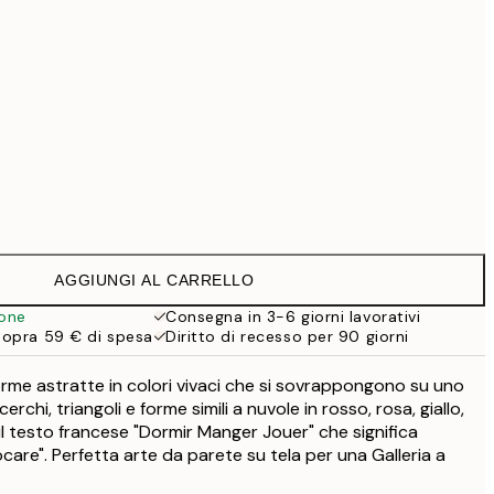
99 €
Senza cornice
AGGIUNGI AL CARRELLO
ione
Consegna in 3-6 giorni lavorativi
sopra 59 € di spesa
Diritto di recesso per 90 giorni
rme astratte in colori vivaci che si sovrappongono su uno
erchi, triangoli e forme simili a nuvole in rosso, rosa, giallo,
il testo francese "Dormir Manger Jouer" che significa
are". Perfetta arte da parete su tela per una Galleria a