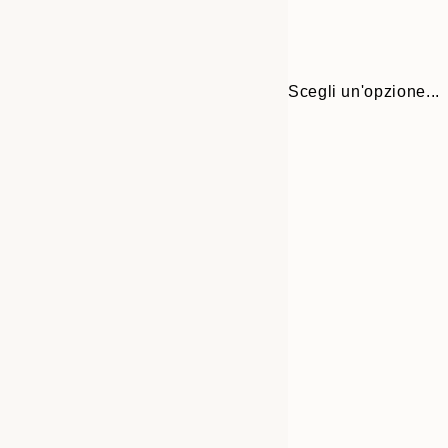
Scegli un'opzione...
30x40 cm
50x70 cm