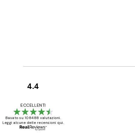
4.4
recensioni
dei
PERFECT!!
ECCELLENTI
clienti
Basato su 108488 valutazioni.
Leggi alcune delle recensioni qui.
26 mag
Alessandra G