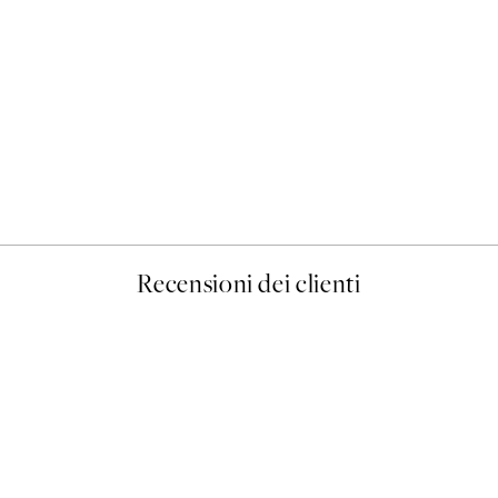
50%*
Prada Poster
Da 3,98 €
7,95 €
Recensioni dei clienti