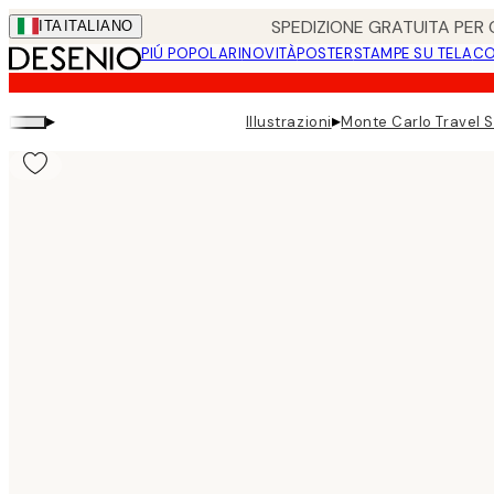
Skip
SPEDIZIONE GRATUITA PER O
ITA
ITALIANO
to
PIÚ POPOLARI
NOVITÀ
POSTER
STAMPE SU TELA
CO
main
content.
▸
▸
Illustrazioni
Monte Carlo Travel 