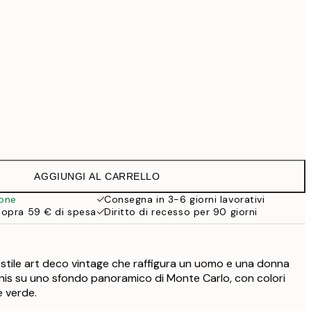
99 €
Senza cornice
AGGIUNGI AL CARRELLO
ione
Consegna in 3-6 giorni lavorativi
sopra 59 € di spesa
Diritto di recesso per 90 giorni
 stile art deco vintage che raffigura un uomo e una donna
is su uno sfondo panoramico di Monte Carlo, con colori
e verde.