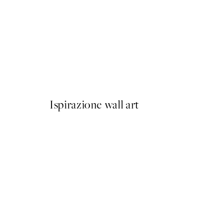
50%*
Prada Poster
Da 3,98 €
7,95 €
Ispirazione wall art