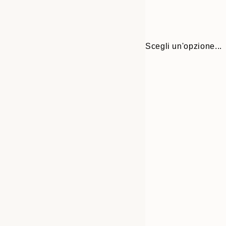
Scegli un'opzione...
30x40 cm
50x70 cm