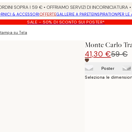
RDINI SOPRA I 59 € • OFFRIAMO SERVIZI DI INCORNICIATURA 
RNICI & ACCESSORI
OFFERTE
GALLERIE A PARETE
INSPIRATION
PER LE
SALE - 50% DI SCONTO SUI POSTER*
Stampa su Tela
Monte Carlo Tra
41,30 €
59 €
Poster
Seleziona le dimension