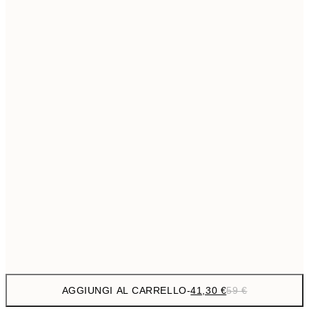
69,3
50x70 cm
Senza cornice
AGGIUNGI AL CARRELLO
-
41,30 €
59 €