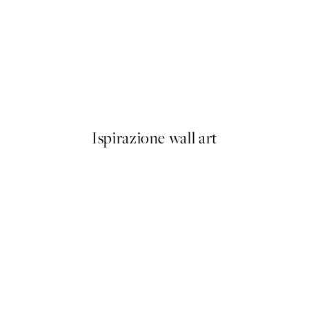
50%*
Olive Branches in Vase Poster
Da 6,50 €
13 €
Ispirazione wall art