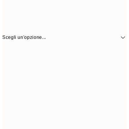
Scegli un'opzione...
41,3
30x40 cm