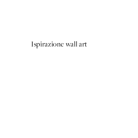
Prada Poster
Da 3,98 €
7,95 €
Ispirazione wall art