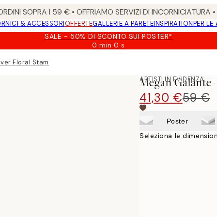
RDINI SOPRA I 59 € • OFFRIAMO SERVIZI DI INCORNICIATURA 
RNICI & ACCESSORI
OFFERTE
GALLERIE A PARETE
INSPIRATION
PER LE
SALE - 50% DI SCONTO SUI POSTER*
0 min
0 s
Valido
fino
ver Floral Stampa su Tela
a:
2026-
ARTISTI IN EVIDENZA
Megan Galante -
08-
09
41,30 €
59 €
Poster
Seleziona le dimension