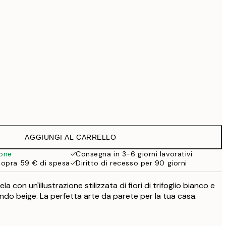
69,30 €
99 €
Senza cornice
AGGIUNGI AL CARRELLO
ione
Consegna in 3-6 giorni lavorativi
sopra 59 € di spesa
Diritto di recesso per 90 giorni
a con un'illustrazione stilizzata di fiori di trifoglio bianco e
ondo beige. La perfetta arte da parete per la tua casa.