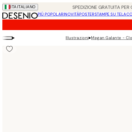
Skip
SPEDIZIONE GRATUITA PER O
ITA
ITALIANO
to
PIÚ POPOLARI
NOVITÀ
POSTER
STAMPE SU TELA
CO
main
content.
▸
▸
Illustrazioni
Megan Galante - Clo