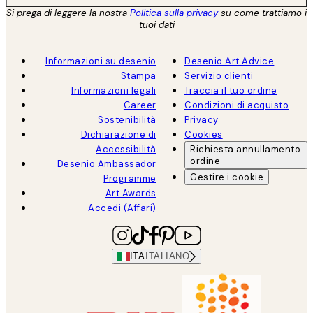
Si prega di leggere la nostra
Politica sulla privacy
su come trattiamo i
tuoi dati
Informazioni su desenio
Desenio Art Advice
Stampa
Servizio clienti
Informazioni legali
Traccia il tuo ordine
Career
Condizioni di acquisto
Sostenibilità
Privacy
Dichiarazione di
Cookies
Accessibilità
Richiesta annullamento
ordine
Desenio Ambassador
Gestire i cookie
Programme
Art Awards
Accedi (Affari)
ITA
ITALIANO