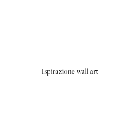
-40%
Abstract Landscape Pacchetto
Da 23,94 €
39,90 €
Ispirazione wall art