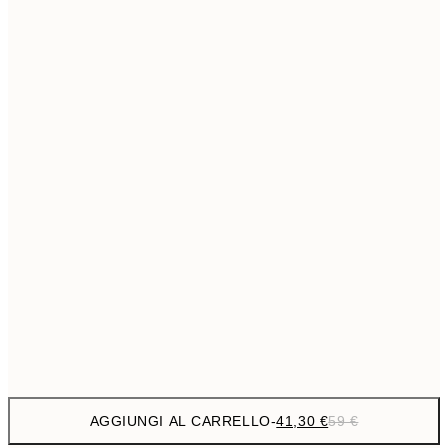
69,3
50x70 cm
Senza cornice
AGGIUNGI AL CARRELLO
-
41,30 €
59 €