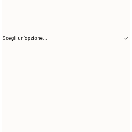
Scegli un'opzione...
41,3
30x40 cm