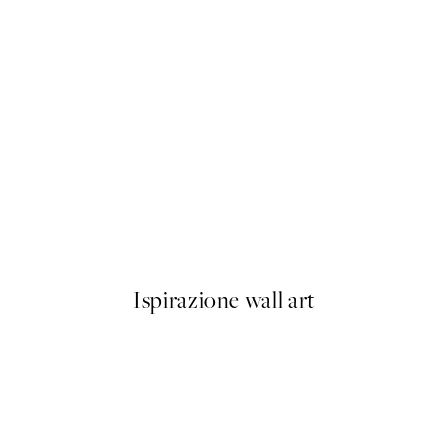
-40%
Abstract Landscape Pacchetto
Da 23,94 €
39,90 €
Ispirazione wall art