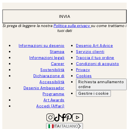
INVIA
Si prega di leggere la nostra
Politica sulla privacy
su come trattiamo i
tuoi dati
Informazioni su desenio
Desenio Art Advice
Stampa
Servizio clienti
Informazioni legali
Traccia il tuo ordine
Career
Condizioni di acquisto
Sostenibilità
Privacy
Dichiarazione di
Cookies
Accessibilità
Richiesta annullamento
ordine
Desenio Ambassador
Gestire i cookie
Programme
Art Awards
Accedi (Affari)
ITA
ITALIANO