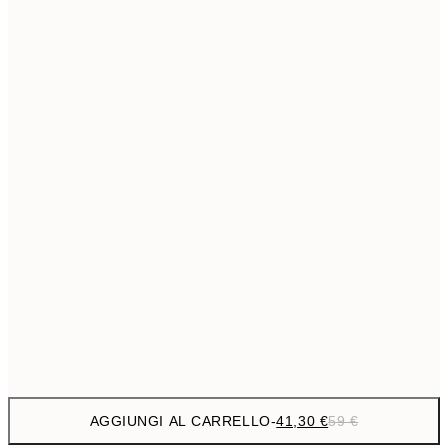
69,3
50x70 cm
Senza cornice
AGGIUNGI AL CARRELLO
-
41,30 €
59 €