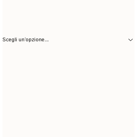
Scegli un'opzione...
41,3
30x40 cm