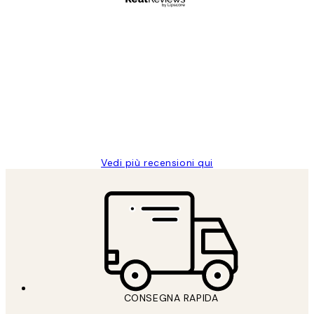
Acquirente verificato
recensioni
dei
PERFECT!!
clienti
26 mag
Alessandra G
Vedi più recensioni qui
CONSEGNA RAPIDA