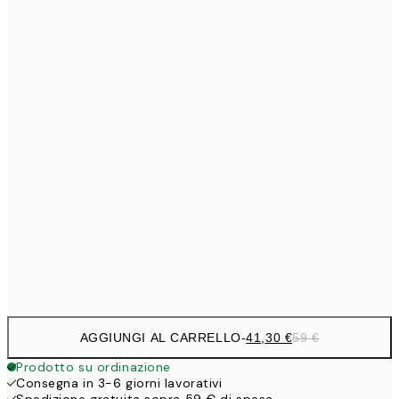
Senza cornice
AGGIUNGI AL CARRELLO
-
41,30 €
59 €
Prodotto su ordinazione
Consegna in 3-6 giorni lavorativi
Spedizione gratuita sopra 59 € di spesa