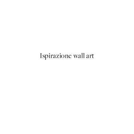
-40%
Abstract Landscape Pacchetto
Da 23,94 €
39,90 €
Ispirazione wall art