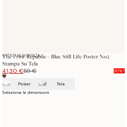
images
ARTISTI IN EVIDENZA
The Print Republic - Blue Still Life Poster No2
Stampa Su Tela
41,30 €
59 €
30%*
Poster
Tela
Seleziona le dimensioni