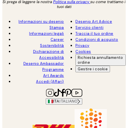
Si prega di leggere la nostra
Politica sulla privacy
su come trattiamo i
tuoi dati
Informazioni su desenio
Desenio Art Advice
Stampa
Servizio clienti
Informazioni legali
Traccia il tuo ordine
Career
Condizioni di acquisto
Sostenibilità
Privacy
Dichiarazione di
Cookies
Accessibilità
Richiesta annullamento
ordine
Desenio Ambassador
Gestire i cookie
Programme
Art Awards
Accedi (Affari)
ITA
ITALIANO