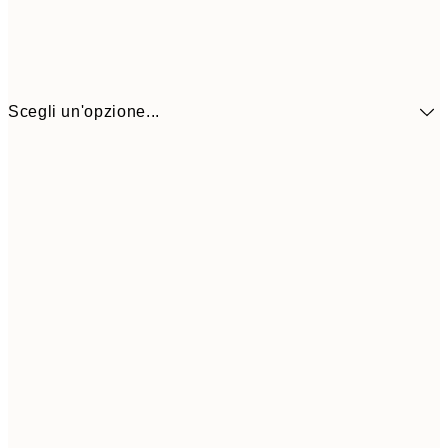
Scegli un'opzione...
41,3
30x40 cm