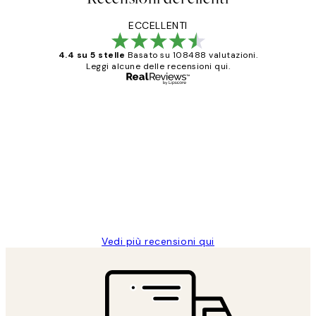
ECCELLENTI
4.4 su 5 stelle
Basato su 108488 valutazioni.
Leggi alcune delle recensioni qui.
Acquirente verificato
recensioni
dei
PERFECT!!
clienti
26 mag
Alessandra G
Vedi più recensioni qui