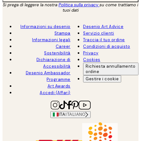
Si prega di leggere la nostra
Politica sulla privacy
su come trattiamo i
tuoi dati
Informazioni su desenio
Desenio Art Advice
Stampa
Servizio clienti
Informazioni legali
Traccia il tuo ordine
Career
Condizioni di acquisto
Sostenibilità
Privacy
Dichiarazione di
Cookies
Accessibilità
Richiesta annullamento
ordine
Desenio Ambassador
Gestire i cookie
Programme
Art Awards
Accedi (Affari)
ITA
ITALIANO