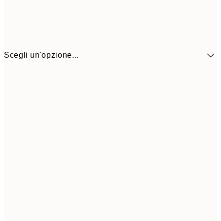
Scegli un'opzione...
41,3
30x40 cm