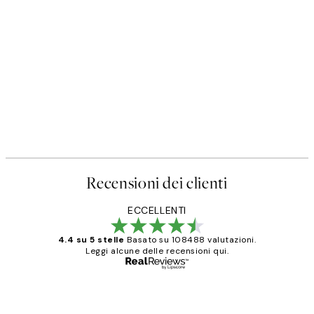
50%*
Poster
Prada Poster
Da 3,98 €
7,95 €
Recensioni dei clienti
ECCELLENTI
4.4 su 5 stelle
Basato su 108488 valutazioni.
Leggi alcune delle recensioni qui.
Acquirente verificato
recensioni