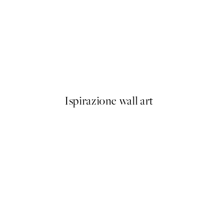
50%*
Olive Branches in Vase Poster
Da 6,50 €
13 €
Ispirazione wall art