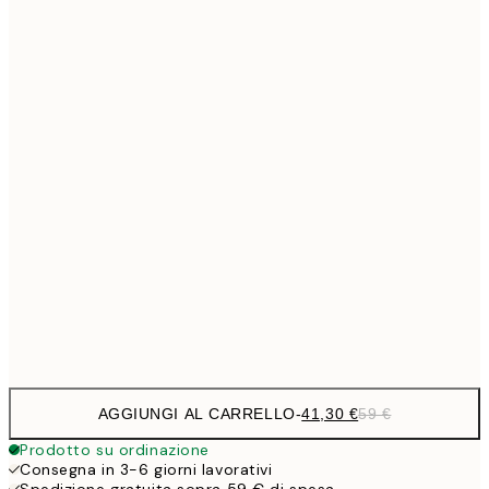
Senza cornice
AGGIUNGI AL CARRELLO
-
41,30 €
59 €
Prodotto su ordinazione
Consegna in 3-6 giorni lavorativi
Spedizione gratuita sopra 59 € di spesa