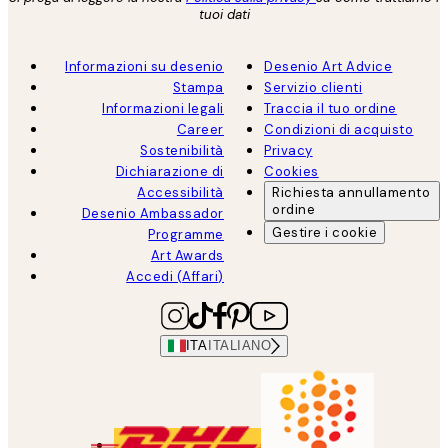
tuoi dati
Informazioni su desenio
Desenio Art Advice
Stampa
Servizio clienti
Informazioni legali
Traccia il tuo ordine
Career
Condizioni di acquisto
Sostenibilità
Privacy
Dichiarazione di
Cookies
Accessibilità
Richiesta annullamento
ordine
Desenio Ambassador
Gestire i cookie
Programme
Art Awards
Accedi (Affari)
ITA
ITALIANO