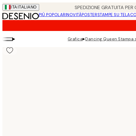
Skip
SPEDIZIONE GRATUITA PER O
ITA
ITALIANO
to
PIÚ POPOLARI
NOVITÀ
POSTER
STAMPE SU TELA
CO
main
content.
▸
▸
Grafica
Dancing Queen Stampa s