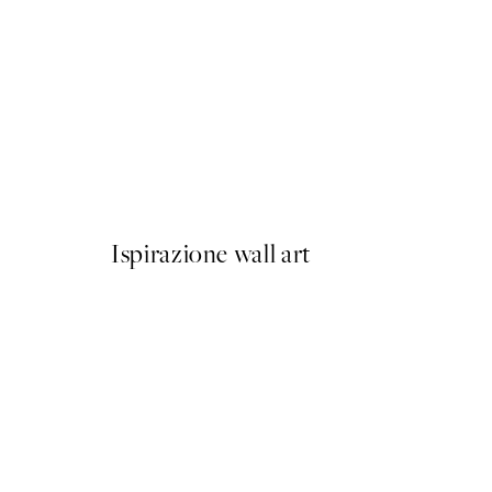
50%*
Olive Branches in Vase Post
Da 6,50 €
13 €
Ispirazione wall art