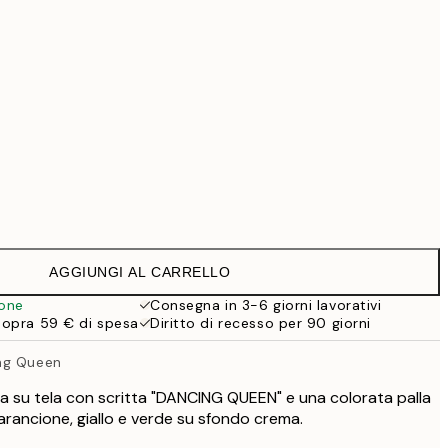
69,30 €
99 €
118,30 €
169 €
363,30 €
519 €
Senza cornice
AGGIUNGI AL CARRELLO
ione
Consegna in 3-6 giorni lavorativi
sopra 59 € di spesa
Diritto di recesso per 90 giorni
ng Queen
 su tela con scritta "DANCING QUEEN" e una colorata palla
arancione, giallo e verde su sfondo crema.