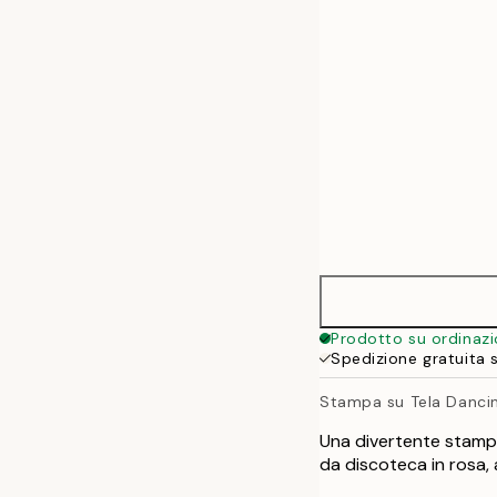
50x70 cm
70x100 cm
100x140 cm
Prodotto su ordinaz
Spedizione gratuita 
Stampa su Tela Danci
Una divertente stampa
da discoteca in rosa, 