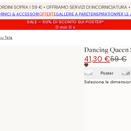
RDINI SOPRA I 59 € • OFFRIAMO SERVIZI DI INCORNICIATURA 
RNICI & ACCESSORI
OFFERTE
GALLERIE A PARETE
INSPIRATION
PER LE
SALE - 50% DI SCONTO SUI POSTER*
0 min
0 s
Valido
fino
u Tela
a:
2026-
Dancing Queen 
08-
09
41,30 €
59 €
Poster
Seleziona le dimension