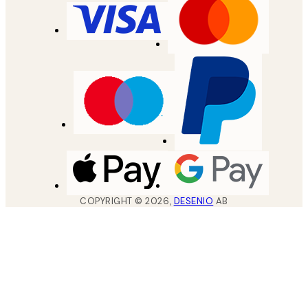
COPYRIGHT ©
2026
,
DESENIO
AB