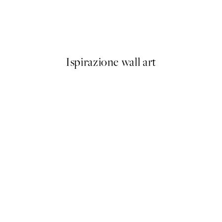
oilet Poster
Happy Place Poster
Da 3,98 €
7,95 €
Ispirazione wall art