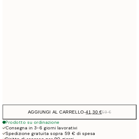
Senza cornice
AGGIUNGI AL CARRELLO
-
41,30 €
59 €
Prodotto su ordinazione
Consegna in 3-6 giorni lavorativi
Spedizione gratuita sopra 59 € di spesa
Diritto di recesso per 90 giorni