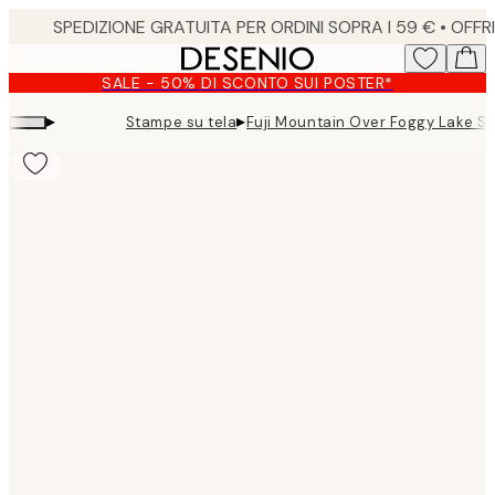
Skip
to
main
SALE - 50% DI SCONTO SUI POSTER*
content.
▸
▸
Stampe su tela
Fuji Mountain Over Foggy Lake S
Product
images