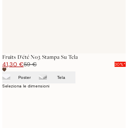
images
Fruits D'été No3 Stampa Su Tela
41,30 €
59 €
30%*
Poster
Tela
Seleziona le dimensioni