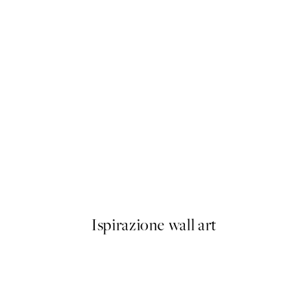
50%*
Pineapple B&W Poster
Da 3,98 €
7,95 €
Ispirazione wall art