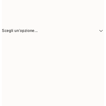
Scegli un'opzione...
41,3
30x40 cm