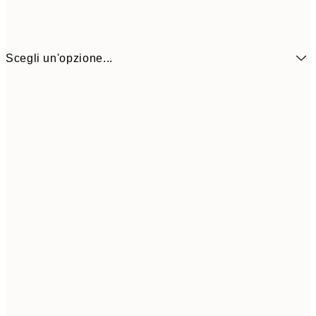
Scegli un'opzione...
30x40 cm
5
50x70 cm
9