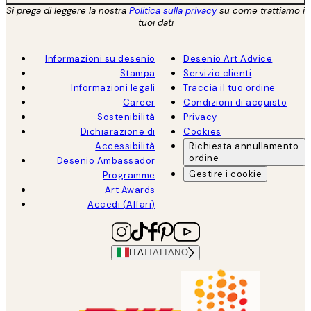
Si prega di leggere la nostra
Politica sulla privacy
su come trattiamo i
tuoi dati
Informazioni su desenio
Desenio Art Advice
Stampa
Servizio clienti
Informazioni legali
Traccia il tuo ordine
Career
Condizioni di acquisto
Sostenibilità
Privacy
Dichiarazione di
Cookies
Accessibilità
Richiesta annullamento
ordine
Desenio Ambassador
Gestire i cookie
Programme
Art Awards
Accedi (Affari)
ITA
ITALIANO