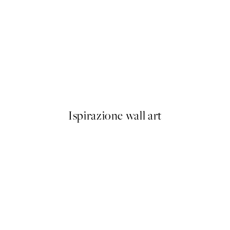
-40%
Abstract Landscape Pacchetto
Da 23,94 €
39,90 €
Ispirazione wall art