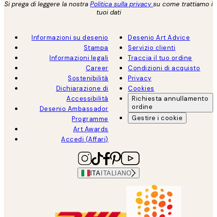
Si prega di leggere la nostra
Politica sulla privacy
su come trattiamo i
tuoi dati
Informazioni su desenio
Desenio Art Advice
Stampa
Servizio clienti
Informazioni legali
Traccia il tuo ordine
Career
Condizioni di acquisto
Sostenibilità
Privacy
Dichiarazione di
Cookies
Accessibilità
Richiesta annullamento
ordine
Desenio Ambassador
Gestire i cookie
Programme
Art Awards
Accedi (Affari)
ITA
ITALIANO