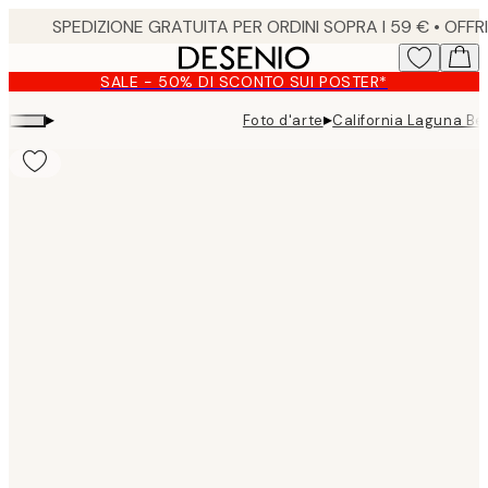
Skip
to
main
SALE - 50% DI SCONTO SUI POSTER*
content.
▸
▸
Foto d'arte
California Laguna Be
Product
images