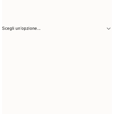
Scegli un'opzione...
41,3
30x40 cm