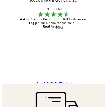
ECCELLENTI
4.4 su 5 stelle
Basato su 108488 valutazioni.
Leggi alcune delle recensioni qui.
Acquirente verificato
recensioni
dei
PERFECT!!
clienti
26 mag
Alessandra G
Vedi più recensioni qui