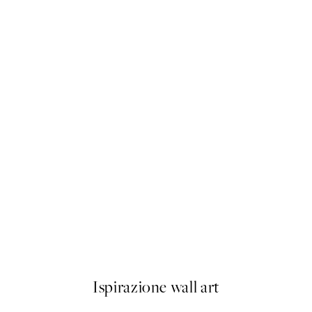
50%*
Olive Branches in Vase Poster
Da 6,50 €
13 €
Ispirazione wall art