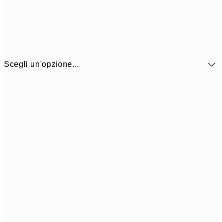
Scegli un'opzione...
41,3
30x40 cm