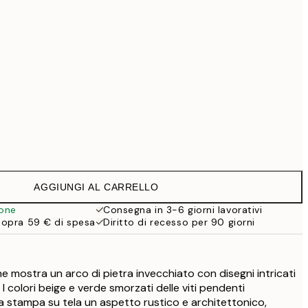
69,30 €
99 €
Senza cornice
AGGIUNGI AL CARRELLO
ione
Consegna in 3-6 giorni lavorativi
sopra 59 € di spesa
Diritto di recesso per 90 giorni
e mostra un arco di pietra invecchiato con disegni intricati
I colori beige e verde smorzati delle viti pendenti
 stampa su tela un aspetto rustico e architettonico,