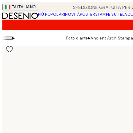
Skip
SPEDIZIONE GRATUITA PER O
ITA
ITALIANO
to
PIÚ POPOLARI
NOVITÀ
POSTER
STAMPE SU TELA
CO
main
content.
▸
▸
Foto d'arte
Ancient Arch Stampa