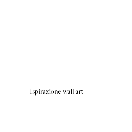
50%*
Olive Branches in Vase Post
Da 6,50 €
13 €
Ispirazione wall art