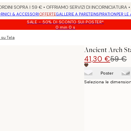
RDINI SOPRA I 59 € • OFFRIAMO SERVIZI DI INCORNICIATURA 
RNICI & ACCESSORI
OFFERTE
GALLERIE A PARETE
INSPIRATION
PER LE
SALE - 50% DI SCONTO SUI POSTER*
0 min
0 s
Valido
fino
 su Tela
a:
2026-
Ancient Arch St
08-
09
41,30 €
59 €
Poster
Seleziona le dimension