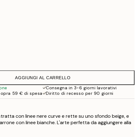
99 €
Senza cornice
AGGIUNGI AL CARRELLO
ione
Consegna in 3-6 giorni lavorativi
sopra 59 € di spesa
Diritto di recesso per 90 giorni
tratta con linee nere curve e rette su uno sfondo beige, e
rrone con linee bianche. L'arte perfetta da aggiungere alla