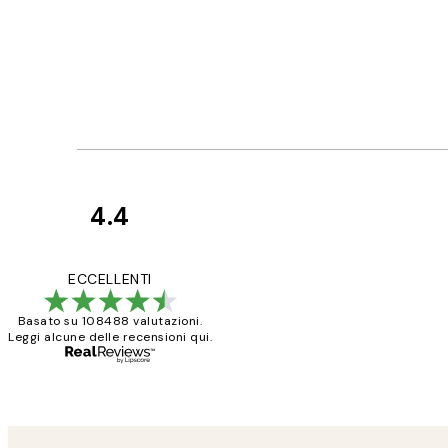
4.4
recensioni
dei
PERFECT!!
ECCELLENTI
clienti
Basato su 108488 valutazioni.
Leggi alcune delle recensioni qui.
26 mag
Alessandra G