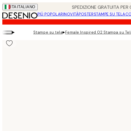
Skip
SPEDIZIONE GRATUITA PER O
ITA
ITALIANO
to
PIÚ POPOLARI
NOVITÀ
POSTER
STAMPE SU TELA
CO
main
content.
▸
▸
Stampe su tela
Female Inspired 02 Stampa su Tel