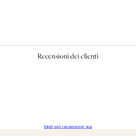
50%*
Prada Poster
Da 3,98 €
7,95 €
Recensioni dei clienti
Vedi più recensioni qui