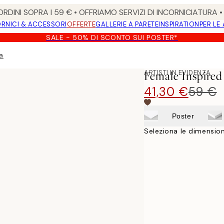
RDINI SOPRA I 59 € • OFFRIAMO SERVIZI DI INCORNICIATURA 
RNICI & ACCESSORI
OFFERTE
GALLERIE A PARETE
INSPIRATION
PER LE
SALE - 50% DI SCONTO SUI POSTER*
a
ARTISTI IN EVIDENZA
Female Inspired
41,30 €
59 €
Poster
Seleziona le dimension