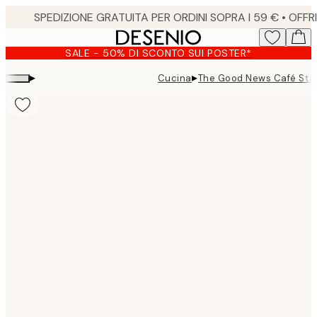
Skip
to
main
SALE - 50% DI SCONTO SUI POSTER*
content.
▸
▸
Cucina
The Good News Café Sta
Product
images