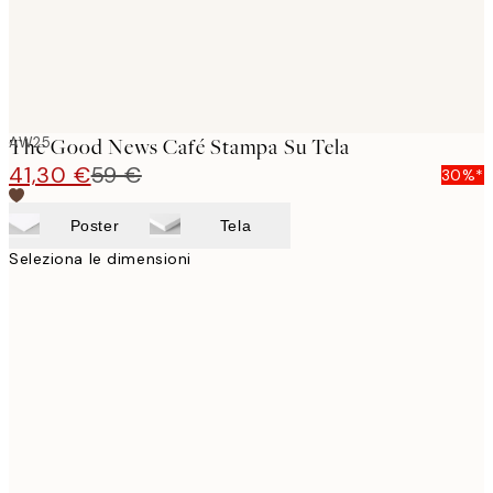
AW25
The Good News Café Stampa Su Tela
41,30 €
59 €
30%*
Poster
Tela
Seleziona le dimensioni