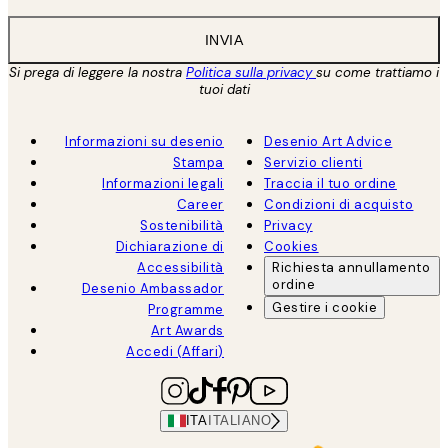
INVIA
Si prega di leggere la nostra
Politica sulla privacy
su come trattiamo i
tuoi dati
Informazioni su desenio
Desenio Art Advice
Stampa
Servizio clienti
Informazioni legali
Traccia il tuo ordine
Career
Condizioni di acquisto
Sostenibilità
Privacy
Dichiarazione di
Cookies
Accessibilità
Richiesta annullamento
ordine
Desenio Ambassador
Gestire i cookie
Programme
Art Awards
Accedi (Affari)
ITA
ITALIANO