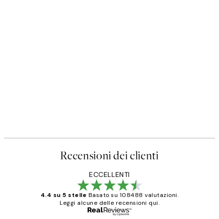
50%*
oilet Poster
Buon Appetito Poster
Da 3,98 €
7,95 €
Recensioni dei clienti
ECCELLENTI
4.4 su 5 stelle
Basato su 108488 valutazioni.
Leggi alcune delle recensioni qui.