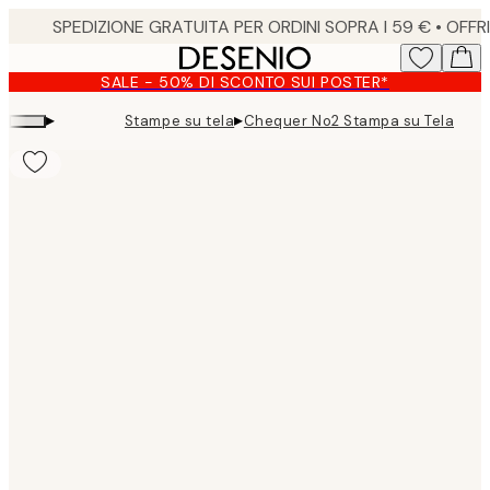
Skip
to
main
SALE - 50% DI SCONTO SUI POSTER*
content.
▸
▸
Stampe su tela
Chequer No2 Stampa su Tela
Product
images