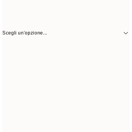
Scegli un'opzione...
41,3
30x40 cm