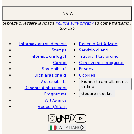
INVIA
Si prega di leggere la nostra
Politica sulla privacy
su come trattiamo i
tuoi dati
Informazioni su desenio
Desenio Art Advice
Stampa
Servizio clienti
Informazioni legali
Traccia il tuo ordine
Career
Condizioni di acquisto
Sostenibilità
Privacy
Dichiarazione di
Cookies
Accessibilità
Richiesta annullamento
ordine
Desenio Ambassador
Gestire i cookie
Programme
Art Awards
Accedi (Affari)
ITA
ITALIANO