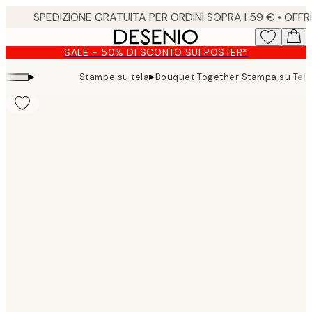
Skip
to
main
SALE - 50% DI SCONTO SUI POSTER*
content.
▸
▸
Stampe su tela
Bouquet Together Stampa su Tela
Product
images