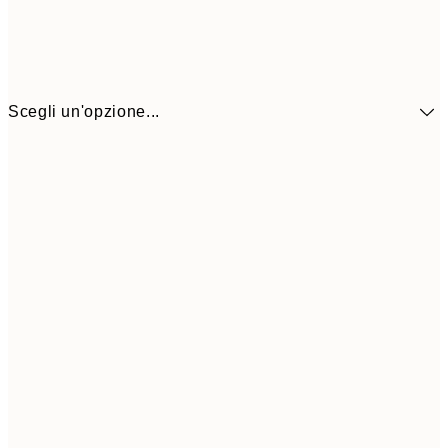
Scegli un'opzione...
41,3
30x40 cm