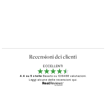
50%*
Poster
Prada Poster
Da 3,98 €
7,95 €
Recensioni dei clienti
ECCELLENTI
4.4 su 5 stelle
Basato su 108488 valutazioni.
Leggi alcune delle recensioni qui.
Acquirente verificato
recensioni
dei
PERFECT!!