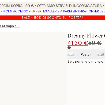
RDINI SOPRA I 59 € • OFFRIAMO SERVIZI DI INCORNICIATURA 
RNICI & ACCESSORI
OFFERTE
GALLERIE A PARETE
INSPIRATION
PER LE
SALE - 50% DI SCONTO SUI POSTER*
p Stampa su Tela
Dreamy Flower 
41,30 €
59 €
Poster
Seleziona le dimension