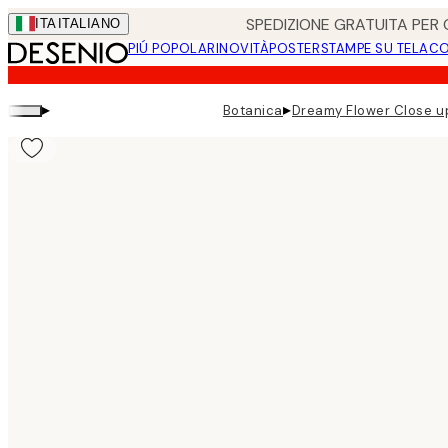
Skip
SPEDIZIONE GRATUITA PER O
ITA
ITALIANO
to
PIÚ POPOLARI
NOVITÀ
POSTER
STAMPE SU TELA
CO
main
content.
▸
▸
Botanica
Dreamy Flower Close u