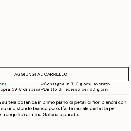
99 €
Senza cornice
AGGIUNGI AL CARRELLO
ione
Consegna in 3-6 giorni lavorativi
sopra 59 € di spesa
Diritto di recesso per 90 giorni
u tela botanica in primo piano di petali di fiori bianchi con
i su uno sfondo bianco puro. L'arte murale perfetta per
ranquillità alla tua Galleria a parete.