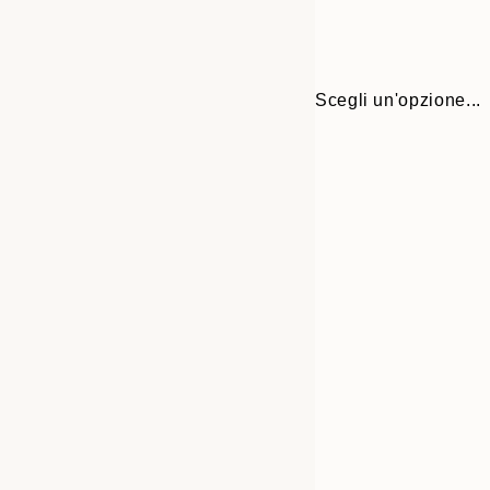
Scegli un'opzione...
30x40 cm
50x70 cm