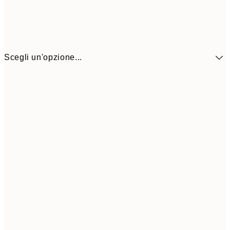
Scegli un'opzione...
41,3
30x40 cm