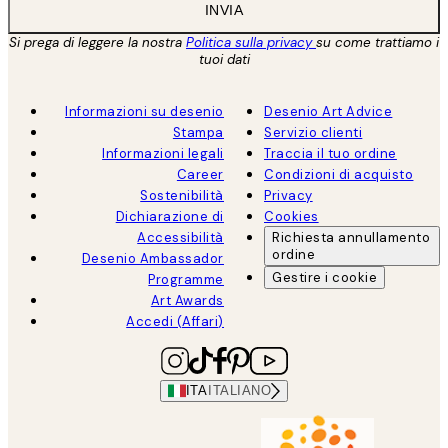
INVIA
Si prega di leggere la nostra
Politica sulla privacy
su come trattiamo i
tuoi dati
Informazioni su desenio
Desenio Art Advice
Stampa
Servizio clienti
Informazioni legali
Traccia il tuo ordine
Career
Condizioni di acquisto
Sostenibilità
Privacy
Dichiarazione di
Cookies
Accessibilità
Richiesta annullamento
ordine
Desenio Ambassador
Gestire i cookie
Programme
Art Awards
Accedi (Affari)
ITA
ITALIANO