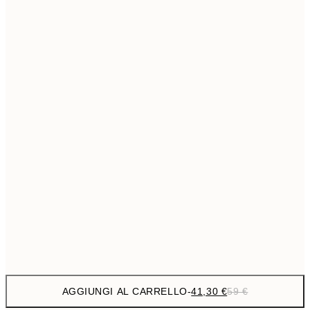
69,3
50x70 cm
Senza cornice
AGGIUNGI AL CARRELLO
-
41,30 €
59 €