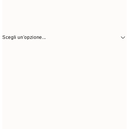
Scegli un'opzione...
41,3
30x40 cm