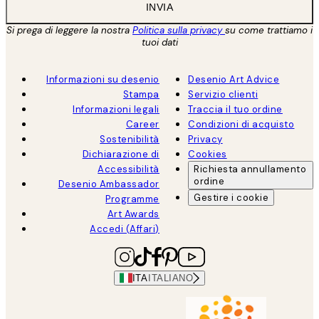
INVIA
Si prega di leggere la nostra
Politica sulla privacy
su come trattiamo i
tuoi dati
Informazioni su desenio
Desenio Art Advice
Stampa
Servizio clienti
Informazioni legali
Traccia il tuo ordine
Career
Condizioni di acquisto
Sostenibilità
Privacy
Dichiarazione di
Cookies
Accessibilità
Richiesta annullamento
ordine
Desenio Ambassador
Gestire i cookie
Programme
Art Awards
Accedi (Affari)
ITA
ITALIANO