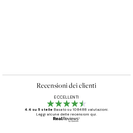
50%*
SS25
ter
Happy Place Poster
Da 3,98 €
7,95 €
Recensioni dei clienti
ECCELLENTI
4.4 su 5 stelle
Basato su 108488 valutazioni.
Leggi alcune delle recensioni qui.
Acquirente verificato